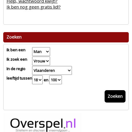
Help, wachtwoord kwijt!?
Ik ben nog geen gratis lid!?
Zoeken
Ik ben een
Ik zoek een
In de regio
leeftijd tussen
en
Zoeken